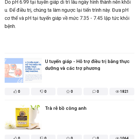
độc uống hằng ngày. Các nghiên cứu gần đây cho thấy bồ
i
công anh có khả năng chống ung thư rất tốt.
Th
th
vô
th
hư
U tuyến giáp - Hỗ trợ điều trị bằng thực
dưỡng và các trợ phương
0
0
0
0
1821
Trà rễ bồ công anh
0
0
0
0
1064