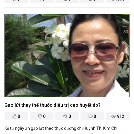
Gạo lứt thay thế thuốc điều trị cao huyết áp?
0
0
0
0
912
Kể từ ngày ăn gạo lứt theo thực dưỡng chị Huỳnh Thị Kim Chi