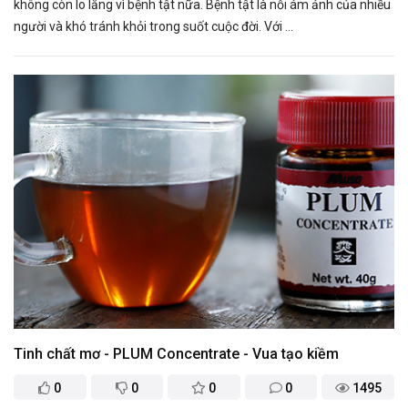
không còn lo lắng vì bệnh tật nữa. Bệnh tật là nỗi ám ảnh của nhiều
người và khó tránh khỏi trong suốt cuộc đời. Với ...
Tinh chất mơ - PLUM Concentrate - Vua tạo kiềm
0
0
0
0
1495