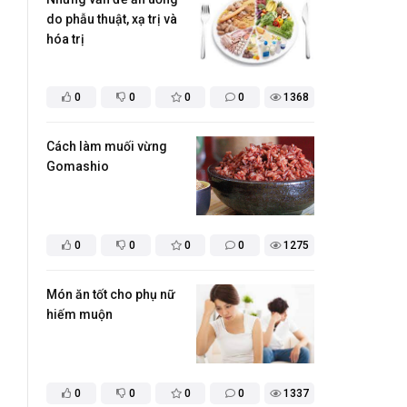
do phẫu thuật, xạ trị và
hóa trị
0
0
0
0
1368
Cách làm muối vừng
Gomashio
0
0
0
0
1275
​Món ăn tốt cho phụ nữ
hiếm muộn
0
0
0
0
1337