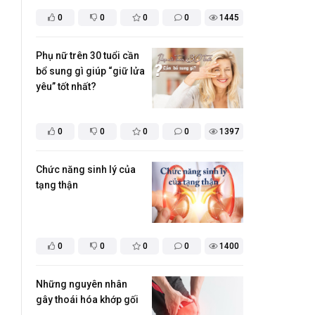
0
0
0
0
1445
Phụ nữ trên 30 tuổi cần
bổ sung gì giúp “giữ lửa
yêu” tốt nhất?
0
0
0
0
1397
​Chức năng sinh lý của
tạng thận
0
0
0
0
1400
Những nguyên nhân
gây thoái hóa khớp gối