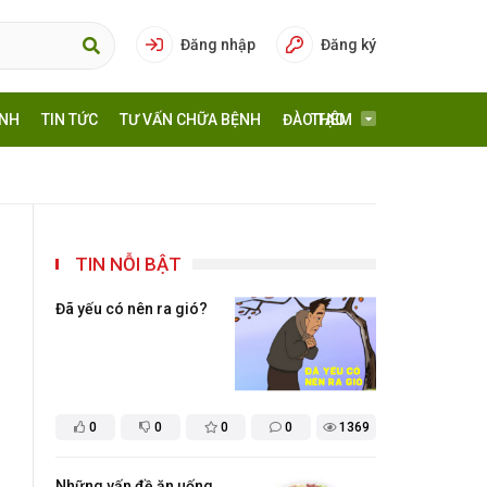
Đăng nhập
Đăng ký
ÍNH
TIN TỨC
TƯ VẤN CHỮA BỆNH
ĐÀO TẠO
THÊM
TIN NỖI BẬT
Đã yếu có nên ra gió?
0
0
0
0
1369
Những vấn đề ăn uống