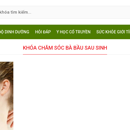
ĐỘ DINH DƯỠNG
HỎI ĐÁP
Y HỌC CỔ TRUYỀN
SỨC KHỎE GIỚI T
KHÓA CHĂM SÓC BÀ BẦU SAU SINH