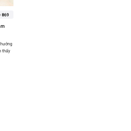
869
iảm
h hưởng
m thấy