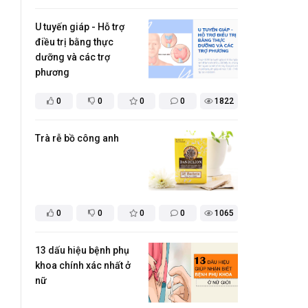
U tuyến giáp - Hỗ trợ
điều trị bằng thực
dưỡng và các trợ
phương
0
0
0
0
1822
Trà rễ bồ công anh
0
0
0
0
1065
13 dấu hiệu bệnh phụ
khoa chính xác nhất ở
nữ