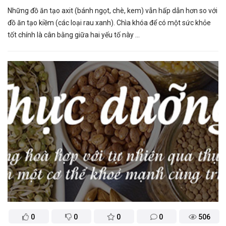
Những đồ ăn tạo axit (bánh ngọt, chè, kem) vẫn hấp dẫn hơn so với
đồ ăn tạo kiềm (các loại rau xanh). Chìa khóa để có một sức khỏe
tốt chính là cân bằng giữa hai yếu tố này ...
0
0
0
0
506