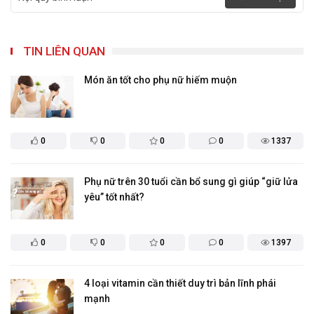
TIN LIÊN QUAN
​Món ăn tốt cho phụ nữ hiếm muộn
0
0
0
0
1337
Phụ nữ trên 30 tuổi cần bổ sung gì giúp “giữ lửa
yêu” tốt nhất?
0
0
0
0
1397
4 loại vitamin cần thiết duy trì bản lĩnh phái
mạnh