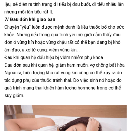
lậu, sẽ diễn ra tình trạng đi tiểu bị đau buốt, đi tiểu nhiều lần
nhưng mỗi lần tiểu rất ít.
7/ Đau đớn khi giao ban
Chuyện “yêu” luôn được mệnh danh là liều thuốc bổ cho sức
khỏe. Nhưng nếu trong quá trình yêu nữ giới cảm thấy đau
đớn ở vùng kín hoặc vùng chậu rất có thể bạn đang bị khô
âm đạo, u xơ tử cung, viêm vùng kín,…
Đau khi quan hệ dấu hiệu bị viêm nhiễm phụ khoa
Đau đớn sau khi quan hệ, giảm ham muốn, vợ chống bất hòa
Ngoài ra, hiện tượng khô rát vùng kín cũng có thể xảy ra do
tác dụng phụ của thuốc tránh thai. Do việc sinh nở hoặc do
quá trình mang thai khiến hàm lượng hormone trong cơ thể
suy giảm.