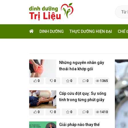
DINH DƯỠNG
THỰC DƯỠNG HIỆN ĐẠI
CHẾ 
Những nguyên nhân gây
thoái hóa khớp gối
0
0
0
0
1365
Cấp cứu đột quỵ: Sự sống
tính trong từng phút giây
0
0
0
0
1410
Giải pháp nào thay thế