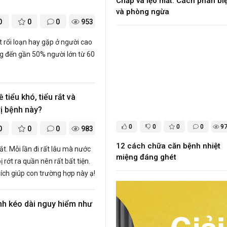
Chắp và lẹo mắt: Cách phân biệ
và phòng ngừa
0
0
0
953
 rối loạn hay gặp ở người cao
g đến gần 50% người lớn từ 60
ề tiểu khó, tiểu rắt và
ị bệnh này?
0
0
0
0
9
0
0
0
983
12 cách chữa căn bệnh nhiệt
rắt. Mỗi lần đi rất lâu mà nước
miệng đáng ghét
 bị rớt ra quần nên rất bất tiện.
hích giúp con trường hợp này ạ!
nh kéo dài nguy hiểm như