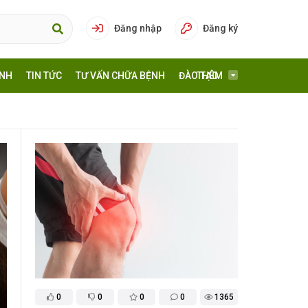
Đăng nhập
Đăng ký
ÍNH
TIN TỨC
TƯ VẤN CHỮA BỆNH
ĐÀO TẠO
THÊM
0
0
0
0
1365