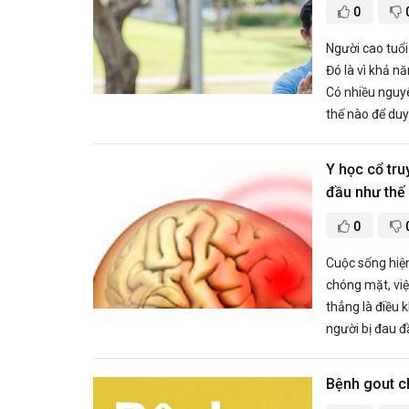
0
Người cao tuổi
Đó là vì khả n
Có nhiều nguyê
thế nào để duy 
Y học cổ tr
đầu như thế
0
Cuộc sống hiện
chóng mặt, vi
thẳng là điều 
người bị đau đ
Bệnh gout c