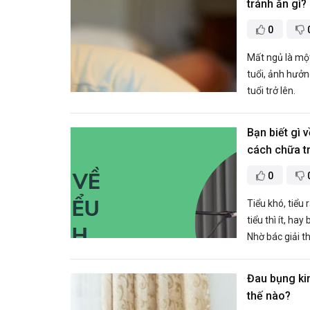
tránh ăn gì?
0
Mất ngủ là một
tuổi, ảnh hưởn
tuổi trở lên.
Bạn biết gì v
cách chữa tr
0
Tiểu khó, tiểu 
tiểu thì ít, hay
Nhờ bác giải t
Đau bụng ki
thế nào?