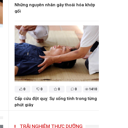
Những nguyên nhân gây thoái hóa khớp
gối
Điều trị ra mồ hôi trộm bằng y học cổ truyền
Đối với YHCT, ra mồ hôi trộm hay còn gọi là chứng đạo hãn, ng
phần lớn do âm huyết không đầy đủ hoặc hoạt động công năng 
bị cản trở.
0
0
0
0
1410
Cấp cứu đột quỵ: Sự sống tính trong từng
phút giây
TRÃI NGHIỆM THỰC DƯỠNG