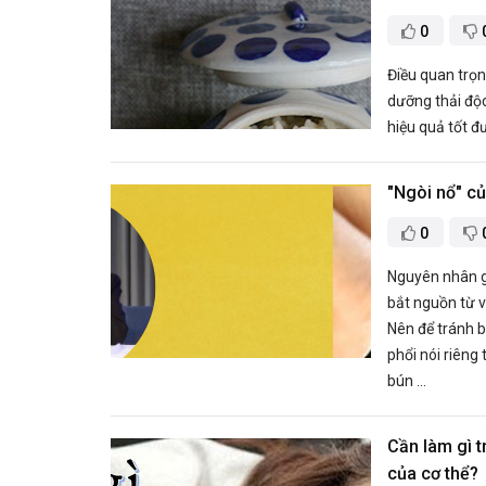
0
Điều quan trọn
dưỡng thải độc
hiệu quả tốt đ
"Ngòi nổ" củ
0
Nguyên nhân g
bắt nguồn từ v
Nên để tránh b
phổi nói riêng
bún ...
Cần làm gì t
của cơ thể?