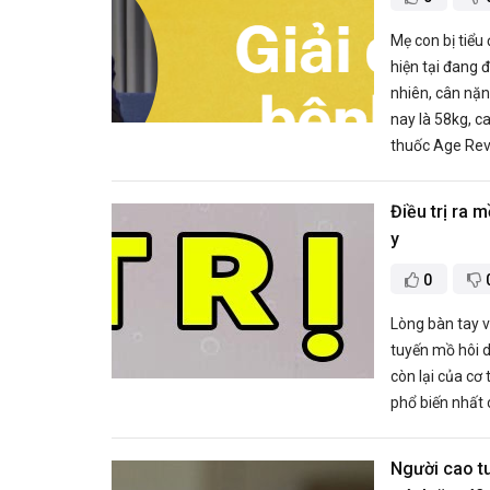
Mẹ con bị tiể
hiện tại đang 
nhiên, cân nặ
nay là 58kg, 
thuốc Age Reviv
Điều trị ra 
y
0
Lòng bàn tay v
tuyến mồ hôi d
còn lại của cơ 
phổ biến nhất 
Người cao tu