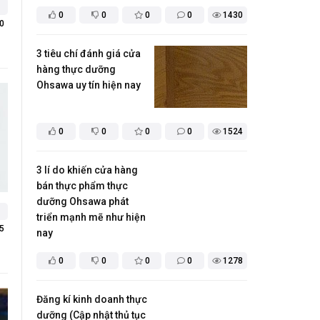
0
0
0
0
1430
0
3 tiêu chí đánh giá cửa
hàng thực dưỡng
Ohsawa uy tín hiện nay
0
0
0
0
1524
3 lí do khiến cửa hàng
bán thực phẩm thực
dưỡng Ohsawa phát
triển mạnh mẽ như hiện
5
nay
0
0
0
0
1278
Đăng kí kinh doanh thực
dưỡng (Cập nhật thủ tục