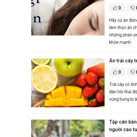
0
Hãy cứ ăn đúng
làm thức ăn ch
những phản ứn
khỏe mạnh.
​Ăn trái cây
0
Trái cây có tí
đàn hồi thải độ
vùng bụng bị 
​Tập cân bằ
người cao tu