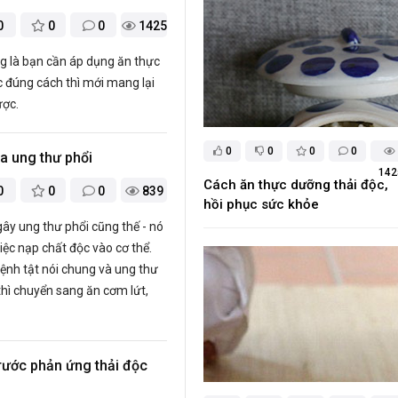
0
0
0
1425
g là bạn cần áp dụng ăn thực
 đúng cách thì mới mang lại
ược.
0
0
0
0
a ung thư phổi
142
Cách ăn thực dưỡng thải độc,
0
0
0
839
hồi phục sức khỏe
ây ung thư phổi cũng thế - nó
iệc nạp chất độc vào cơ thể.
ệnh tật nói chung và ung thư
 thì chuyển sang ăn cơm lứt,
rước phản ứng thải độc