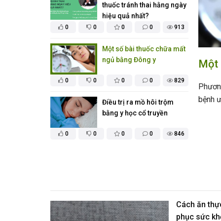
thuốc tránh thai hằng ngày
hiệu quả nhất?
0
0
0
0
913
Một số bài thuốc chữa mất
ngủ bằng Đông y
nào thay thế thuốc tránh thai hằng ngày
Một 
hất?
0
0
0
0
829
Phương
bệnh ư
ưỡng thì mọi người đều biết là thực dưỡng không có
Điều trị ra mồ hôi trộm
ững loại thuốc tranh thai bằng thuốc Tây như vậy, mà nếu
bằng y học cổ truyền
 thì tốt nhất vẫn là áp dụng cách ngừa thai theo tự nhiên
0
0
0
0
846
Cách ăn thực
phục sức kh