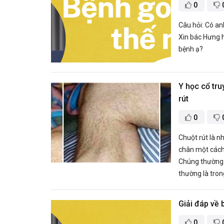
0
Câu hỏi: Có an
Xin bác Hưng h
bệnh ạ?
Y học cổ tru
rút
0
Chuột rút là n
chân một cách
Chúng thường x
thường là tron
Giải đáp về 
0