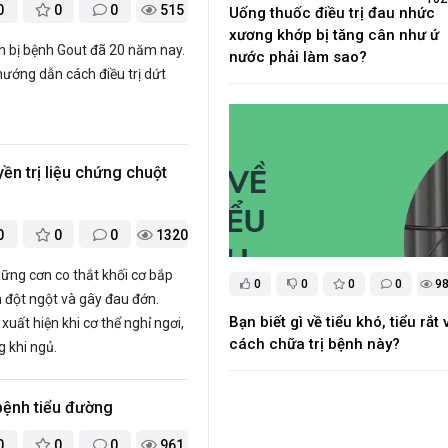
0
0
0
515
Uống thuốc điều trị đau nhức
xương khớp bị tăng cân như ứ
h bị bệnh Gout đã 20 năm nay.
nước phải làm sao?
ướng dẫn cách điều trị dứt
yền trị liệu chứng chuột
0
0
0
1320
hững cơn co thắt khối cơ bắp
0
0
0
0
9
 đột ngột và gây đau đớn.
Bạn biết gì về tiểu khó, tiểu rắt 
uất hiện khi cơ thể nghỉ ngơi,
cách chữa trị bệnh này?
g khi ngủ.
bệnh tiểu đường
0
0
0
961