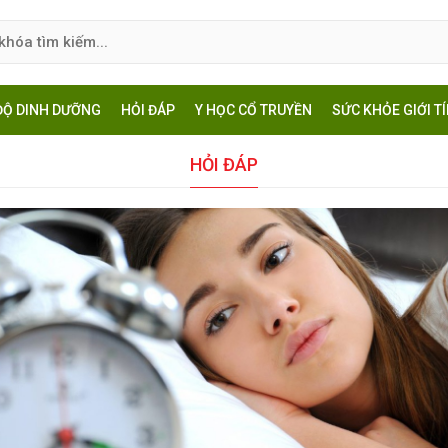
ĐỘ DINH DƯỠNG
HỎI ĐÁP
Y HỌC CỔ TRUYỀN
SỨC KHỎE GIỚI T
HỎI ĐÁP