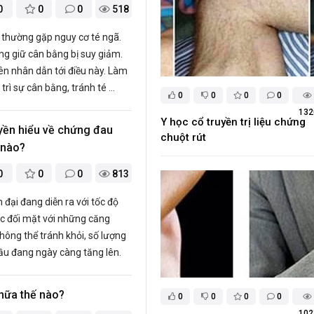
0
0
0
518
 thường gặp nguy cơ té ngã.
ăng giữ cân bằng bị suy giảm.
n nhân dẫn tới điều này. Làm
trì sự cân bằng, tránh té ...
0
0
0
0
132
Y học cổ truyền trị liệu chứng
uyền hiểu về chứng đau
chuột rút
 nào?
0
0
0
813
 đại đang diễn ra với tốc độ
ệc đối mặt với những căng
không thể tránh khỏi, số lượng
ầu đang ngày càng tăng lên.
hữa thế nào?
0
0
0
0
102