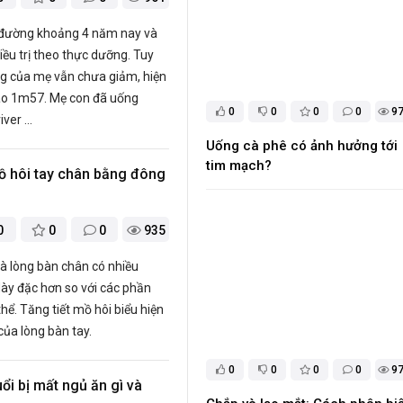
u đường khoảng 4 năm nay và
điều trị theo thực dưỡng. Tuy
ng của mẹ vẫn chưa giảm, hiện
cao 1m57. Mẹ con đã uống
0
0
0
0
9
er ...
Uống cà phê có ảnh hưởng tới
tim mạch?
mồ hôi tay chân bằng đông
0
0
0
935
à lòng bàn chân có nhiều
ày đặc hơn so với các phần
thể. Tăng tiết mồ hôi biểu hiện
của lòng bàn tay.
0
0
0
0
9
ổi bị mất ngủ ăn gì và