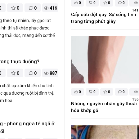
0
0
0
0
0
0
0
416
141
Cấp cứu đột quỵ: Sự sống tính
 theo tự nhiên, lấy gạo lứt
trong từng phút giây
ính thì sẽ khắc phục được
g thải độc, mang đến cơ thể
 trong thực dưỡng?
0
0
0
887
nh chất cực âm khiến cho tính
0
0
0
0
c qua đường ruột bị đình trệ,
136
âm hóa.
Những nguyên nhân gây thoái
hóa khớp gối
ng - phòng ngừa té ngã ở
ổi