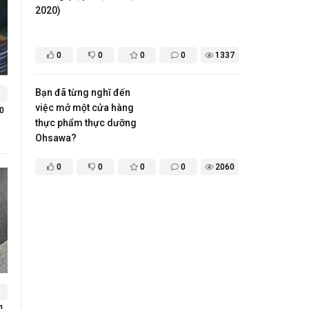
2020)
0
0
0
0
1337
​Bạn đã từng nghĩ đến
việc mở một cửa hàng
0
thực phẩm thực dưỡng
Ohsawa?
0
0
0
0
2060
1