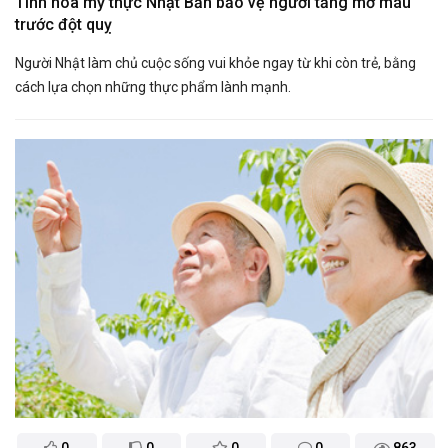
Tinh hoa mỹ thực Nhật Bản bảo vệ người tăng mỡ máu
trước đột quỵ
Người Nhật làm chủ cuộc sống vui khỏe ngay từ khi còn trẻ, bằng
cách lựa chọn những thực phẩm lành mạnh.
0
0
0
0
863