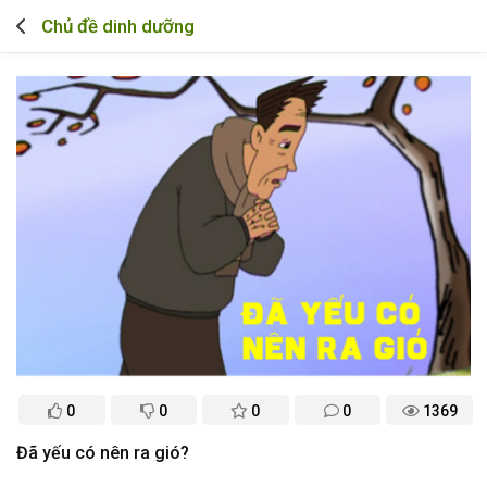
Chủ đề dinh dưỡng
0
0
0
0
1369
Đã yếu có nên ra gió?