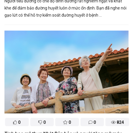
Người tiểu đường có chế độ dinh dưỡng rất nghiêm ngặt và khắt
khe để đảm bảo đường huyết luôn ở mức ổn định. Bạn đã nghe nói
gạo lứt có thể hỗ trợ kiểm soát đường huyết ở bệnh ...
0
0
0
0
824