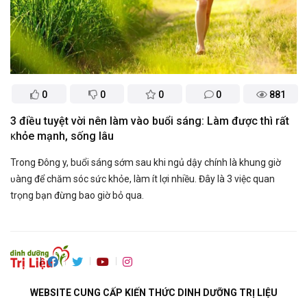
0
0
0
0
881
3 điều tuyệt vời nên làm vào buổi sáng: Làm được thì rất
ᴋhỏe mạnh, sống lâu
Trong Đông y, buổi sáng sớm sau khi ngủ dậy chính là khung giờ
ʋàng để chăm sóc sức khỏe, làm ít lợi nhiều. Đây là 3 việc quan
trọng bạn đừng bao giờ bỏ qua.
WEBSITE CUNG CẤP KIẾN THỨC DINH DƯỠNG TRỊ LIỆU