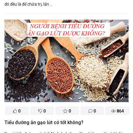
đó đều là để chữa trị, lấn ...
0
0
0
0
864
​Tiểu đường ăn gạo lứt có tốt không?