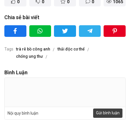
0
0
0
0
1065
Chia sẻ bài viết
Tags
trà rễ bồ công anh
thải độc cơ thể
chống ung thư
Bình Luận
Gửi bình luận
Nội quy bình luận