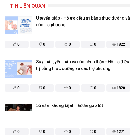
TIN LIÊN QUAN
U tuyến giáp - Hỗ trợ điều trị bằng thực dưỡng và
các trợ phương
0
0
0
0
1822
Suy thận, yếu thận và các bệnh thận - Hỗ trợ điều
trị bằng thực dưỡng và các trợ phương
0
0
0
0
1820
55 năm không bệnh nhờ ăn gạo lứt
0
0
0
0
1271