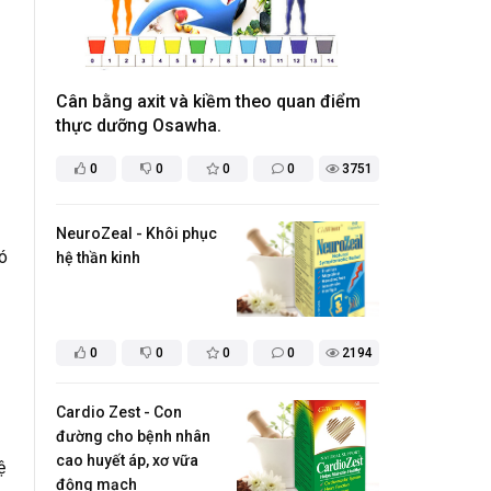
Cân bằng axit và kiềm theo quan điểm
thực dưỡng Osawha.
0
0
0
0
3751
NeuroZeal - Khôi phục
ó
hệ thần kinh
0
0
0
0
2194
Cardio Zest - Con
đường cho bệnh nhân
cao huyết áp, xơ vữa
ệ
động mạch