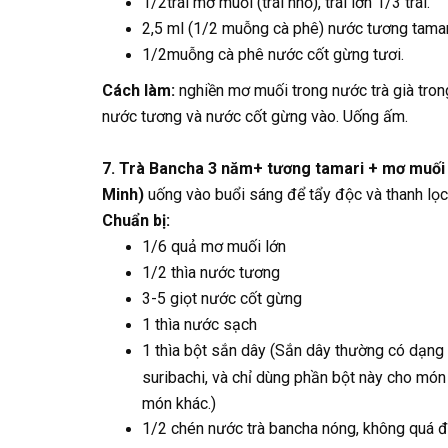
1/2trái mơ muối (trái nhỏ), trái lớn 1/3 trái.
2,5 ml (1/2 muỗng cà phê) nước tương tamar
1/2muỗng cà phê nước cốt gừng tươi.
Cách làm:
nghiền mơ muối trong nước trà già trong
nước tương và nước cốt gừng vào. Uống ấm.
7. Trà Bancha 3 năm+ tương tamari + mơ muối l
Minh)
uống vào buổi sáng để tẩy độc và thanh lọc
Chuẩn bị:
1/6 quả mơ muối lớn
1/2 thìa nước tương
3-5 giọt nước cốt gừng
1 thìa nước sạch
1 thìa bột sắn dây (Sắn dây thường có dạng 
suribachi, và chỉ dùng phần bột này cho món
món khác.)
1/2 chén nước trà bancha nóng, không quá đ