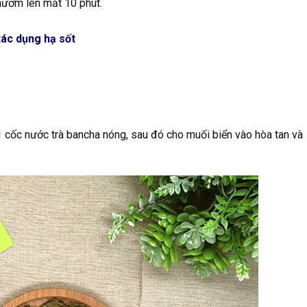
hườm lên mắt 10 phút.
tác dụng hạ sốt
cốc nước trà bancha nóng, sau đó cho muối biển vào hòa tan và