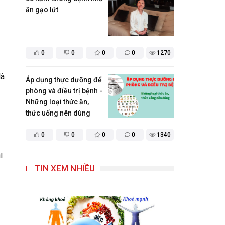
ăn gạo lứt
0
0
0
0
1270
là
Áp dụng thực dưỡng để
phòng và điều trị bệnh -
Những loại thức ăn,
thức uống nên dùng
0
0
0
0
1340
i
TIN XEM NHIỀU