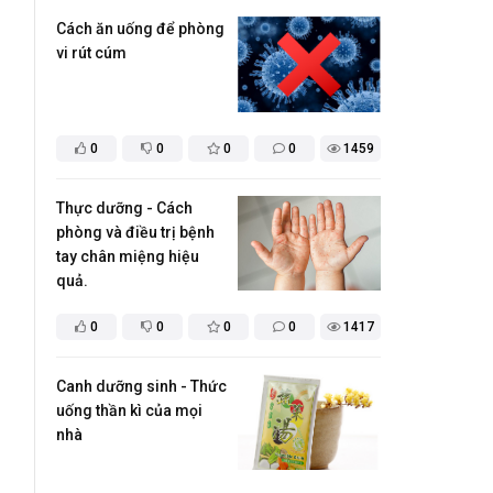
Cách ăn uống để phòng
vi rút cúm ​
0
0
0
0
1459
Thực dưỡng - Cách
phòng và điều trị bệnh
tay chân miệng hiệu
quả.
0
0
0
0
1417
Canh dưỡng sinh - Thức
uống thần kì của mọi
nhà