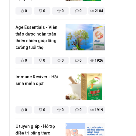
0
0
0
0
2104
Age Essentials - Viên
thảo dược hoàn toàn
thiên nhiên giúp tăng
cường tuổi thọ
0
0
0
0
1926
Immune Reviver - Hồi
sinh miễn dịch
0
0
0
0
1919
U tuyến giáp - Hỗ trợ
điều trị bằng thực