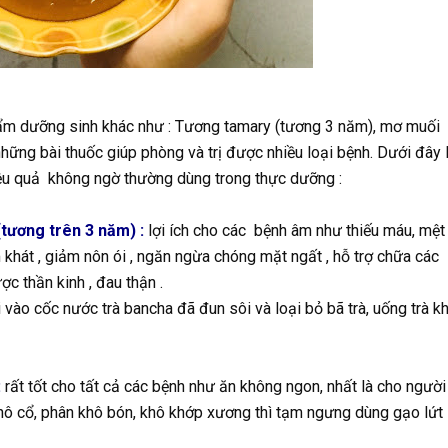
phẩm dưỡng sinh khác như : Tương tamary (tương 3 năm), mơ muối
những bài thuốc giúp phòng và trị được nhiều loại bệnh. Dưới đây 
hiệu quả không ngờ thường dùng trong thực dưỡng :
(tương trên 3 năm) :
lợi ích cho các bệnh âm như thiếu máu, mệt
 khát , giảm nôn ói , ngăn ngừa chóng mặt ngất , hỗ trợ chữa các
ợc thần kinh , đau thận .
ào cốc nước trà bancha đã đun sôi và loại bỏ bã trà, uống trà kh
:
rất tốt cho tất cả các bệnh như ăn không ngon, nhất là cho người
khô cổ, phân khô bón, khô khớp xương thì tạm ngưng dùng gạo lứt