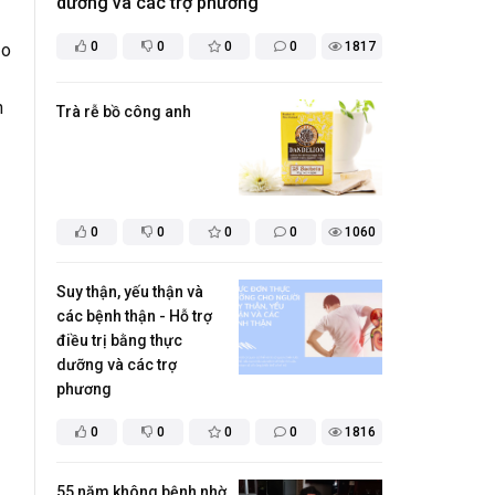
dưỡng và các trợ phương
0
0
0
0
1817
ảo
h
Trà rễ bồ công anh
0
0
0
0
1060
Suy thận, yếu thận và
các bệnh thận - Hỗ trợ
điều trị bằng thực
dưỡng và các trợ
phương
0
0
0
0
1816
55 năm không bệnh nhờ