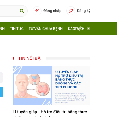
Đăng nhập
Đăng ký
ÍNH
TIN TỨC
TƯ VẤN CHỮA BỆNH
ĐÀO TẠO
THÊM
TIN NỔI BẬT
U tuyến giáp - Hỗ trợ điều trị bằng thực