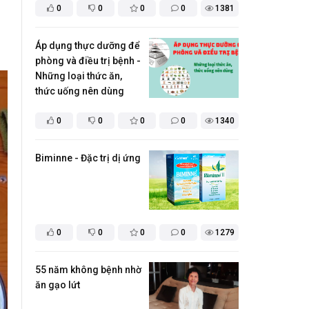
0
0
0
0
1381
Áp dụng thực dưỡng để
phòng và điều trị bệnh -
Những loại thức ăn,
thức uống nên dùng
0
0
0
0
1340
​Biminne - Đặc trị dị ứng
0
0
0
0
1279
55 năm không bệnh nhờ
ăn gạo lứt