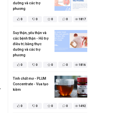
dưỡng và các trợ
phương
0
0
0
0
1817
Suy thận, yếu thận và
các bệnh thận - Hỗ trợ
điều trị bằng thực
dưỡng và các trợ
phương
0
0
0
0
1816
Tinh chất mơ - PLUM
Concentrate - Vua tạo
,
kiềm
0
0
0
0
1492