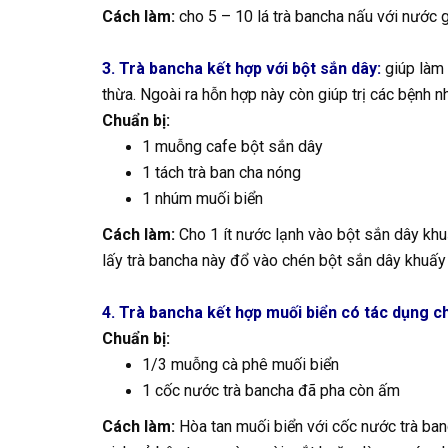
Cách làm:
cho 5 – 10 lá trà bancha nấu với nước g
3. Trà bancha kết hợp với bột sắn dây:
giúp làm 
thừa. Ngoài ra hỗn hợp này còn giúp trị các bệnh n
Chuẩn bị:
1 muỗng cafe bột sắn dây
1 tách trà ban cha nóng
1 nhúm muối biển
Cách làm:
Cho 1 ít nước lạnh vào bột sắn dây kh
lấy trà bancha này đổ vào chén bột sắn dây khuấy 
4. Trà bancha kết hợp muối biển có tác dụng 
Chuẩn bị:
1/3 muỗng cà phê muối biển
1 cốc nước trà bancha đã pha còn ấm
Cách làm:
Hòa tan muối biển với cốc nước trà b