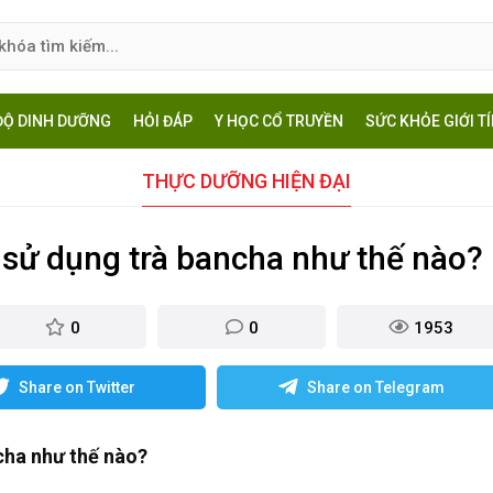
ĐỘ DINH DƯỠNG
HỎI ĐÁP
Y HỌC CỔ TRUYỀN
SỨC KHỎE GIỚI T
THỰC DƯỠNG HIỆN ĐẠI
 sử dụng trà bancha như thế nào?
0
0
1953
Share on Twitter
Share on Telegram
cha như thế nào?