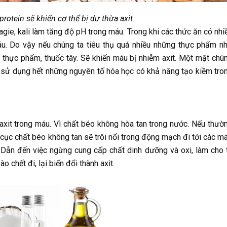
rotein sẽ khiến cơ thể bị dư thừa axit
gie, kali làm tăng độ pH trong máu. Trong khi các thức ăn có nhi
u. Do vậy nếu chúng ta tiêu thụ quá nhiều những thực phẩm n
g thực phẩm, thuốc tây. Sẽ khiến máu bị nhiễm axit. Một mặt chú
i sử dụng hết những nguyên tố hóa học có khả năng tạo kiềm tro
xit trong máu. Vì chất béo không hòa tan trong nước. Nếu thườ
cục chất béo không tan sẽ trôi nổi trong động mạch đi tới các m
Dẫn đến việc ngừng cung cấp chất dinh dưỡng và oxi, làm cho 
 chết đi, lại biến đổi thành axit.