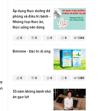
Áp dụng thực dưỡng để
phòng và điều trị bệnh -
Những loại thức ăn,
thức uống nên dùng
0
0
0
0
1344
​Biminne - Đặc trị dị ứng
0
0
0
0
1280
ày
ôn
55 năm không bệnh nhờ
ăn gạo lứt