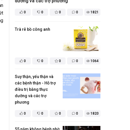
dưỡng và các trợ phương
an
ứt
0
0
0
0
1821
ng
Trà rễ bồ công anh
0
0
0
0
1064
Suy thận, yếu thận và
các bệnh thận - Hỗ trợ
điều trị bằng thực
dưỡng và các trợ
phương
0
0
0
0
1820
55 năm không bệnh nhờ