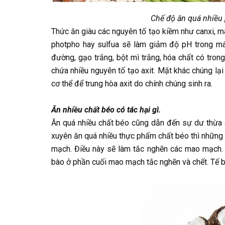
Chế độ ăn quá nhiều p
Thức ăn giàu các nguyên tố tạo kiềm như canxi, ma
photpho hay sulfua sẽ làm giảm độ pH trong má
đường, gạo trắng, bột mì trắng, hóa chất có tron
chứa nhiều nguyên tố tạo axit. Mặt khác chúng lạ
cơ thể để trung hòa axit do chính chúng sinh ra.
Ăn nhiều chất béo có tác hại gì.
Ăn quá nhiều chất béo cũng dẫn đến sự dư thừa a
xuyên ăn quá nhiều thực phẩm chất béo thì những 
mạch. Điều này sẽ làm tắc nghẽn các mao mạch. 
bào ở phần cuối mao mạch tắc nghẽn và chết. Tế bào