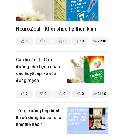
NeuroZeal - Khôi phục hệ thần kinh
0
0
0
0
2200
Cardio Zest - Con
đường cho bệnh nhân
cao huyết áp, xơ vữa
động mạch
0
0
0
0
2110
​Từng trường hợp bệnh
thì sử dụng trà bancha
như thế nào?