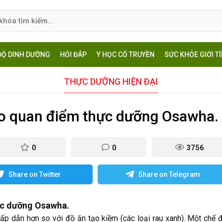
ĐỘ DINH DƯỠNG
HỎI ĐÁP
Y HỌC CỔ TRUYỀN
SỨC KHỎE GIỚI T
THỰC DƯỠNG HIỆN ĐẠI
eo quan điểm thực dưỡng Osawha.
0
0
3756
Share on Twitter
Share on Telegram
ực dưỡng Osawha.
ấp dẫn hơn so với đồ ăn tạo kiềm (các loại rau xanh). Một chế 