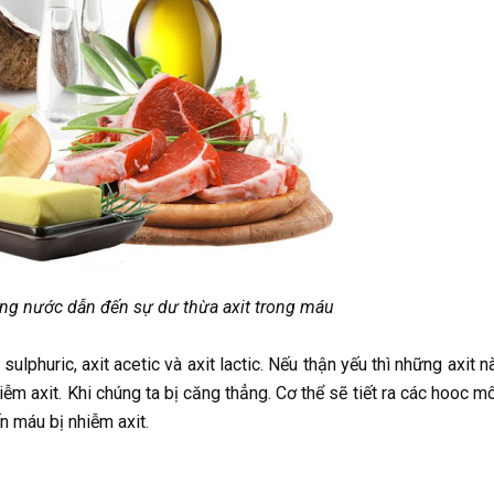
ong nước dẫn đến sự dư thừa axit trong máu
ulphuric, axit acetic và axit lactic. Nếu thận yếu thì những axit n
iễm axit. Khi chúng ta bị căng thẳng. Cơ thể sẽ tiết ra các hooc m
n máu bị nhiễm axit.