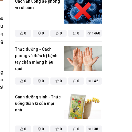
Cách ăn uống để phòng
vi rút cúm ​
ều
hư
ng
0
0
0
0
1460
ng
Thực dưỡng - Cách
phòng và điều trị bệnh
tay chân miệng hiệu
quả.
ng
ao
0
0
0
0
1421
tế
Canh dưỡng sinh - Thức
uống thần kì của mọi
nhà
0
0
0
0
1381