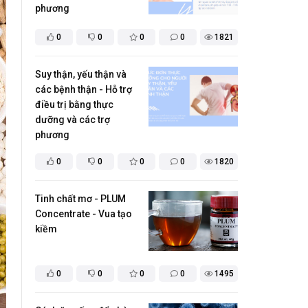
phương
0
0
0
0
1821
Suy thận, yếu thận và
các bệnh thận - Hỗ trợ
điều trị bằng thực
dưỡng và các trợ
phương
0
0
0
0
1820
Tinh chất mơ - PLUM
Concentrate - Vua tạo
kiềm
0
0
0
0
1495