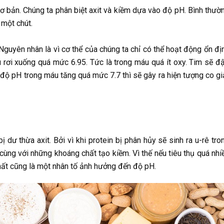
ơ bản. Chúng ta phân biệt axit và kiềm dựa vào độ pH. Bình thườ
 một chút.
Nguyên nhân là vì cơ thể của chúng ta chỉ có thể hoạt động ổn đị
 rơi xuống quá mức 6.95. Tức là trong máu quá ít oxy. Tim sẽ đ
 độ pH trong máu tăng quá mức 7.7 thì sẽ gây ra hiện tượng co gi
 dư thừa axit. Bởi vì khi protein bị phân hủy sẽ sinh ra u-rê tro
 cùng với những khoáng chất tạo kiềm. Vì thế nếu tiêu thụ quá nhi
chất cũng là một nhân tố ảnh hưởng đến độ pH.