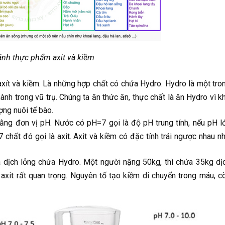
ánh thực phẩm axit và kiềm
axít và kiềm. Là những hợp chất có chứa Hydro. Hydro là một tro
ành trong vũ trụ. Chúng ta ăn thức ăn, thực chất là ăn Hydro vì k
ợng nuôi tế bào.
ằng đơn vị pH. Nước có pH=7 gọi là độ pH trung tính, nếu pH l
 chất đó gọi là axit. Axit và kiềm có đặc tính trái ngược nhau n
 dịch lỏng chứa Hydro. Một người nặng 50kg, thì chứa 35kg dị
à axit rất quan trọng. Nguyên tố tạo kiềm di chuyển trong máu, c