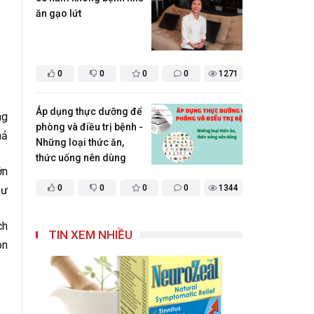
ăn gạo lứt
0
0
0
0
1271
Áp dụng thực dưỡng để
ng
phòng và điều trị bệnh -
hả
Những loại thức ăn,
thức uống nên dùng
ớn
0
0
0
0
1344
hư
ch
TIN XEM NHIỀU
òn