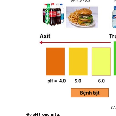
Câ
Độ pH trong máu.