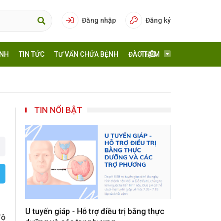
Đăng nhập
Đăng ký
ÍNH
TIN TỨC
TƯ VẤN CHỮA BỆNH
ĐÀO TẠO
THÊM
TIN NỔI BẬT
U tuyến giáp - Hỗ trợ điều trị bằng thực
độ