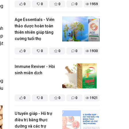
0
0
0
0
1959
ng
Age Essentials - Viên
thảo dược hoàn toàn
nh
thiên nhiên giúp tăng
ập
cường tuổi thọ
ật
0
0
0
0
1930
Immune Reviver - Hồi
sinh miễn dịch
ng
ều
0
0
0
0
1921
U tuyến giáp - Hỗ trợ
điều trị bằng thực
dưỡng và các trợ