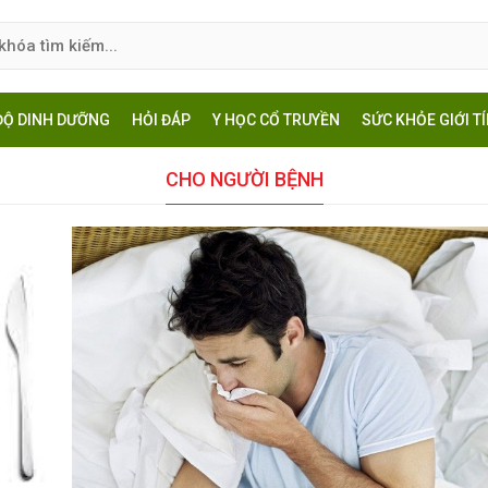
ĐỘ DINH DƯỠNG
HỎI ĐÁP
Y HỌC CỔ TRUYỀN
SỨC KHỎE GIỚI T
CHO NGƯỜI BỆNH