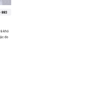
883
và khó
oặc do