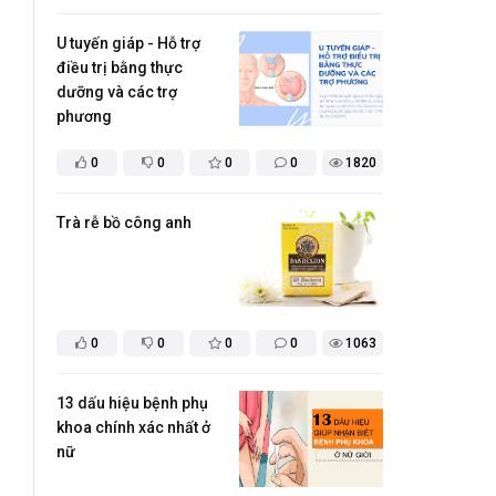
U tuyến giáp - Hỗ trợ
điều trị bằng thực
dưỡng và các trợ
phương
0
0
0
0
1820
Trà rễ bồ công anh
0
0
0
0
1063
13 dấu hiệu bệnh phụ
khoa chính xác nhất ở
nữ