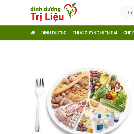
DINH DƯỠNG
THỰC DƯỠNG HIỆN ĐẠI
CHẾ 