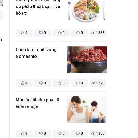
do phẫu thuật, xạ trị và
hóa trị
0
0
0
0
1366
m
Cách làm muối vừng
Gomashio
0
0
0
0
1273
​Món ăn tốt cho phụ nữ
hiếm muộn
0
0
0
0
1336