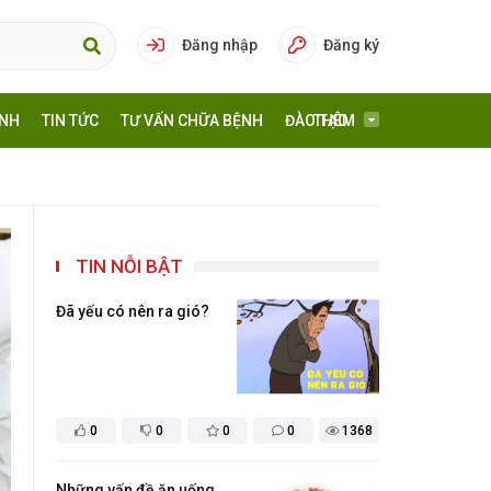
Đăng nhập
Đăng ký
ÍNH
TIN TỨC
TƯ VẤN CHỮA BỆNH
ĐÀO TẠO
THÊM
TIN NỖI BẬT
Đã yếu có nên ra gió?
0
0
0
0
1368
Những vấn đề ăn uống