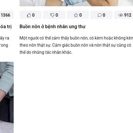
1366
0
0
0
0
912
óa trị
Buồn nôn ở bệnh nhân ung thư
ây ra
Một người có thể cảm thấy buồn nôn, có kèm hoặc không kè
trong
theo nôn thật sự. Cảm giác buồn nôn và nôn thật sự cũng có
thể do những tác nhân khác.