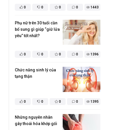
0
0
0
0
1443
Phụ nữ trên 30 tuổi cần
bổ sung gì giúp “giữ lửa
yêu” tốt nhất?
0
0
0
0
1396
​Chức năng sinh lý của
tạng thận
0
0
0
0
1395
Những nguyên nhân
gây thoái hóa khớp gối