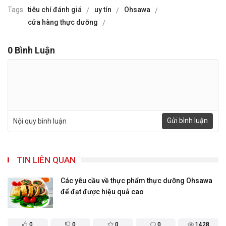
Tags
tiêu chí đánh giá
uy tín
Ohsawa
cửa hàng thực dưỡng
0
Bình Luận
Gửi bình luận
Nội quy bình luận
TIN LIÊN QUAN
Các yêu cầu về thực phẩm thực dưỡng Ohsawa
để đạt được hiệu quả cao
0
0
0
0
1428