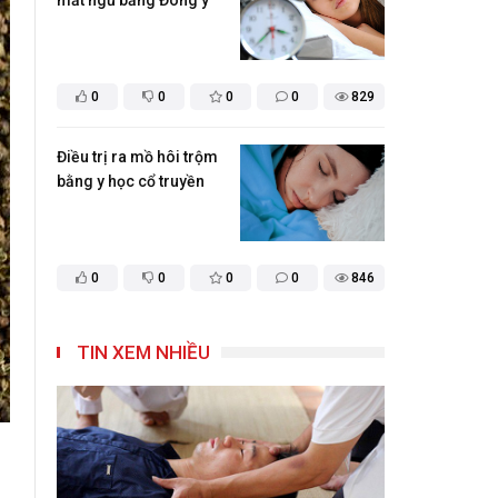
mất ngủ bằng Đông y
0
0
0
0
829
Điều trị ra mồ hôi trộm
bằng y học cổ truyền
0
0
0
0
846
TIN XEM NHIỀU