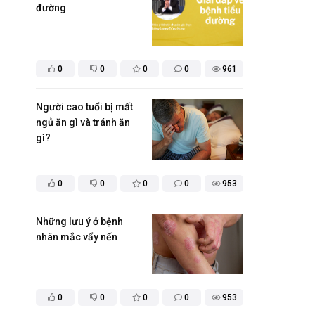
đường
0
0
0
0
961
Người cao tuổi bị mất
ngủ ăn gì và tránh ăn
gì?
0
0
0
0
953
Những lưu ý ở bệnh
nhân mắc vẩy nến
0
0
0
0
953