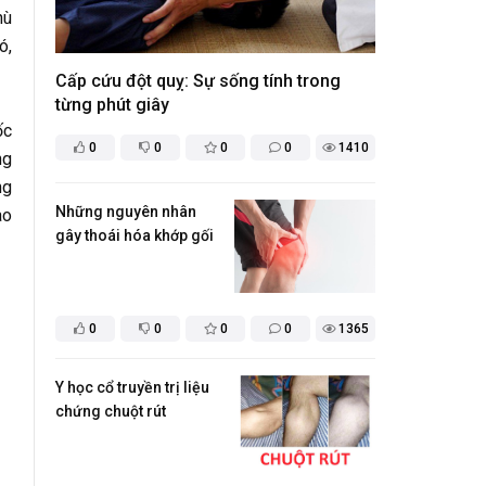
hù
ó,
Cấp cứu đột quỵ: Sự sống tính trong
từng phút giây
ốc
0
0
0
0
1410
ng
ng
Những nguyên nhân
ào
gây thoái hóa khớp gối
0
0
0
0
1365
Y học cổ truyền trị liệu
chứng chuột rút