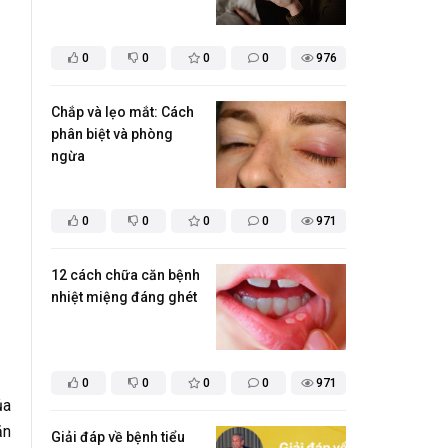
0
0
0
0
976
Chắp và lẹo mắt: Cách
phân biệt và phòng
ngừa
0
0
0
0
971
12 cách chữa căn bệnh
nhiệt miệng đáng ghét
0
0
0
0
971
ủa
ăn
Giải đáp về bệnh tiểu