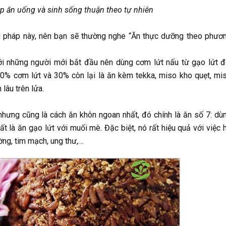
 ăn uống và sinh sống thuận theo tự nhiên
ng pháp này, nên bạn sẽ thường nghe “Ăn thực dưỡng theo phươ
ới những người mới bắt đầu nên dùng cơm lứt nấu từ gạo lứt đ
 70% cơm lứt và 30% còn lại là ăn kèm tekka, miso kho quẹt, mi
lâu trên lửa.
hưng cũng là cách ăn khôn ngoan nhất, đó chính là ăn số 7: dù
 là ăn gạo lứt với muối mè. Đặc biệt, nó rất hiệu quả với việc 
ường, tim mạch, ung thư,…