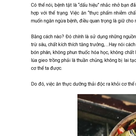
Có thể nói, bệnh tật là “dấu hiệu” nhắc nhở bạn đ
hợp với thể trạng. Việc ăn “thực phẩm nhiễm ch
muốn ngăn ngừa bệnh, điều quan trọng là giữ cho m
Bằng cách nào? Đó chính là sử dụng những nguồn
trừ sâu, chất kích thích tăng trưởng,….Hay nói c
bón phân, không phun thuốc hóa học, không chất b
lúa gieo trồng phải là thuần chủng, không bị lai 
cơ thể ta được.
Do đó, việc ăn thực dưỡng thải độc ra khỏi cơ thể 