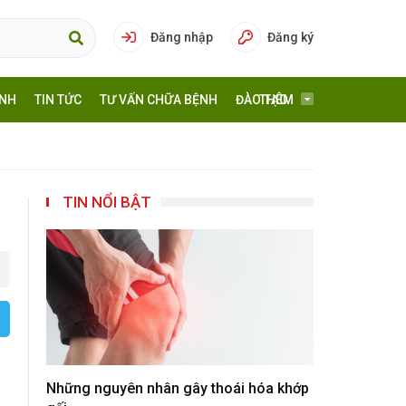
Đăng nhập
Đăng ký
ÍNH
TIN TỨC
TƯ VẤN CHỮA BỆNH
ĐÀO TẠO
THÊM
TIN NỔI BẬT
Những nguyên nhân gây thoái hóa khớp