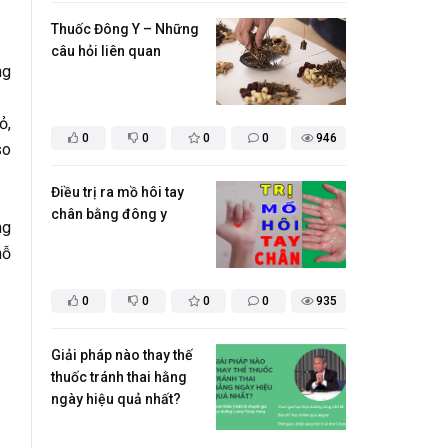
Thuốc Đông Y – Những
câu hỏi liên quan
ng
ỏ,
0
0
0
0
946
so
Điều trị ra mồ hôi tay
chân bằng đông y
ng
hỗ
0
0
0
0
935
Giải pháp nào thay thế
thuốc tránh thai hằng
ngày hiệu quả nhất?