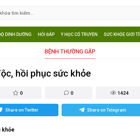
ĐỘ DINH DƯỠNG
HỎI ĐÁP
Y HỌC CỔ TRUYỀN
SỨC KHỎE GIỚI T
BỆNH THƯỜNG GẶP
độc, hồi phục sức khỏe
0
0
1424
Share on Twitter
Share on Telegram
c khỏe