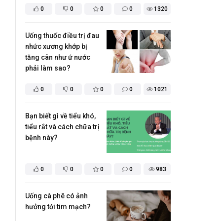
0
0
0
0
1320
Uống thuốc điều trị đau
nhức xương khớp bị
tăng cân như ứ nước
phải làm sao?
0
0
0
0
1021
Bạn biết gì về tiểu khó,
tiểu rắt và cách chữa trị
bệnh này?
0
0
0
0
983
Uống cà phê có ảnh
hưởng tới tim mạch?