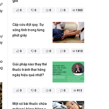
gối
a?
ãy
0
0
0
0
1365
Cấp cứu đột quỵ: Sự
sống tính trong từng
phút giây
hư
uy
0
0
0
0
1410
ào
Giải pháp nào thay thế
ng
thuốc tránh thai hằng
ngày hiệu quả nhất?
0
0
0
0
913
Một số bài thuốc chữa