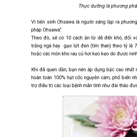
Thực dưỡng là phương pháp
Vì tiên sinh Ohsawa là người sáng lập ra phươ
pháp Ohsawa”.
Theo đó, sẽ có 10 cách ăn từ dễ đến khó, đối v
trắng ngà hay gạo lứt đen (tím than) theo tỷ lệ
hoặc các món kho rau củ hơi kẹo kẹo do được ninh 
Khi đã quen dần, bạn nên áp dụng bậc cao nhất n
hoàn toàn 100% hạt cốc nguyên cám, phổ biến nhất
trợ điều trị các loại bệnh mãn tính như đái tháo đ