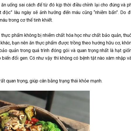
ã ăn uống sai cách để từ đó kịp thời điều chỉnh lại cho đúng và p
ất độc” lâu ngày sẽ ảnh hưởng đến máu cũng “nhiễm bẩn”. Do đ
áu trong cơ thể tinh khiết.
 thực phẩm không bị nhiễm chất hóa học như chất bảo quản, thu
ách khác, bạn nên ăn thực phẩm được trồng theo hướng hữu cơ, khô
ảo quản trong quá trình đóng gói và quan trọng nhất là hạt giố
tạo biến đổi gen. Có như vậy thì không có bệnh tật nào xâm nhập v
rất quan trọng, giúp cân bằng trạng thái khỏe mạnh.