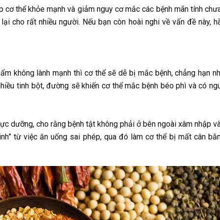
úp cơ thể khỏe mạnh và giảm nguy cơ mắc các bệnh mãn tính chư
ại cho rất nhiều người. Nếu bạn còn hoài nghi về vấn đề này, h
hẩm không lành mạnh thì cơ thể sẽ dễ bị mắc bệnh, chẳng hạn n
hiều tinh bột, đường sẽ khiến cơ thể mắc bệnh béo phì và có ng
ực dưỡng, cho rằng bệnh tật không phải ở bên ngoài xâm nhập v
inh” từ việc ăn uống sai phép, qua đó làm cơ thể bị mất cân bằ