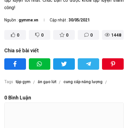
tập luyện tốt nhất. Chúc bạn có được khóa tập luyện thành
công!
Nguồn
gymme.vn
Cập nhật
30/05/2021
0
0
0
0
1448
Chia sẻ bài viết
Tags
tập gym
ăn gạo lứt
cung cấp năng lượng
0
Bình Luận