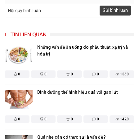
Gửi bình luận
Nội quy bình luận
TIN LIÊN QUAN
Những vấn đề ăn uống do phẫu thuật, xạ trị và
hóa trị
0
0
0
0
1368
Dinh dưỡng thể hình hiệu quả với gạo lứt
0
0
0
0
1428
Quá nhẹ cân có thực sự là vấn đề?