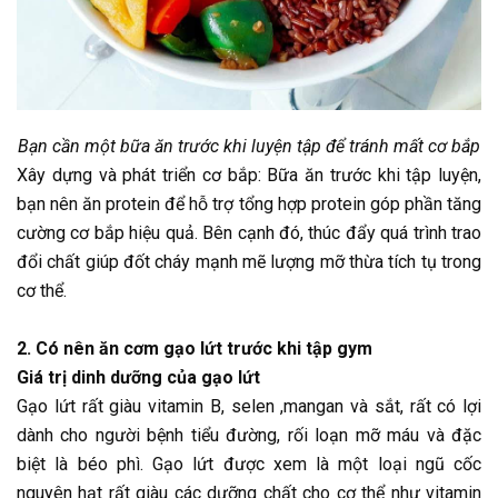
Bạn cần một bữa ăn trước khi luyện tập để tránh mất cơ bắp
Xây dựng và phát triển cơ bắp: Bữa ăn trước khi tập luyện,
bạn nên ăn protein để hỗ trợ tổng hợp protein góp phần tăng
cường cơ bắp hiệu quả. Bên cạnh đó, thúc đẩy quá trình trao
đổi chất giúp đốt cháy mạnh mẽ lượng mỡ thừa tích tụ trong
cơ thể.
2. Có nên ăn cơm gạo lứt trước khi tập gym
Giá trị dinh dưỡng của gạo lứt
Gạo lứt rất giàu vitamin B, selen ,mangan và sắt, rất có lợi
dành cho người bệnh tiểu đường, rối loạn mỡ máu và đặc
biệt là béo phì. Gạo lứt được xem là một loại ngũ cốc
nguyên hạt rất giàu các dưỡng chất cho cơ thể như vitamin