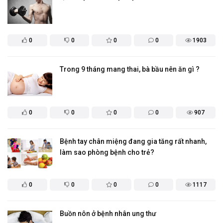
0
0
0
0
1903
Trong 9 tháng mang thai, bà bầu nên ăn gì ?
0
0
0
0
907
Bệnh tay chân miệng đang gia tăng rất nhanh,
làm sao phòng bệnh cho trẻ?
0
0
0
0
1117
Buồn nôn ở bệnh nhân ung thư